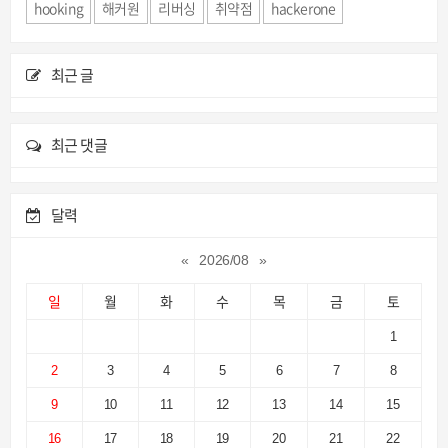
hooking
해커원
리버싱
취약점
hackerone
최근 글
최근 댓글
달력
«
2026/08
»
일
월
화
수
목
금
토
1
2
3
4
5
6
7
8
9
10
11
12
13
14
15
16
17
18
19
20
21
22