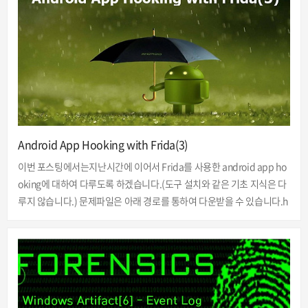
다.[그림 1 앱 설치] 앱을 실행 시키면 "A Secret is Found In The Hidde
n Label!" 이라는 문구가 적혀있는 앱의 메인이 출력됩니다. [그림 2 앱
메인 화면] 아이폰과 PC를 US..
Android App Hooking with Frida(3)
이번 포스팅에서는지난시간에 이어서 Frida를 사용한 android app ho
oking에 대하여 다루도록 하겠습니다.(도구 설치와 같은 기초 지식은 다
루지 않습니다.) 문제파일은 아래 경로를 통하여 다운받을 수 있습니다.h
ttps://github.com/OWASP/owasp-mstg/tree/master/Crackmes 분
석환경OS: Windows10Tools: Frida, Frida-Server, adb, Python3.7,
NOX App Player 문제파일(UnCrackable-Level3.apk)을 다운로드 하
여 설치합니다. [그림 1 apk 설치] 앱 설치 후 실행 시 루팅 탐지가 동작하
며 OK 버튼 클릭 시 앱이 강제로 종료됩니다.[그림 2 루팅탐지] 기존 앱들
과 달리 frida-ps -U를..