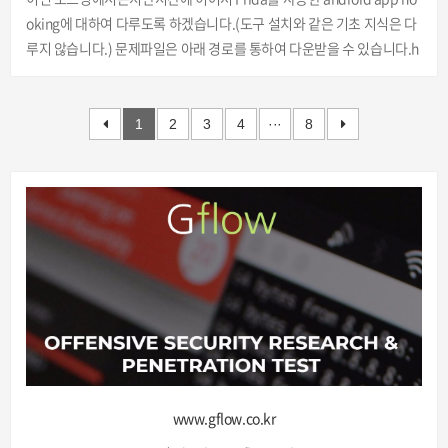
oking에 대하여 다루도록 하겠습니다.(도구 설치와 같은 기초 지식은 다
루지 않습니다.) 문제파일은 아래 경로를 통하여 다운받을 수 있습니다.h
ttps://github.com/OWASP/owasp-mstg/tree/master/Crackmes 분
석환경OS: Windows10Tools: Frida, Frida-server, adb, Python3.6, G
enymotion 문제파일(UnCrackable-Level2.apk)을 다운로드하여 설
1
2
3
4
···
8
치합니다.[그림 1 apk설치] 앱 설치 후 실행 시 루팅 탐지가 동작하며 ok
버튼을 클릭하면 앱이 강제로 종료됩니다.[그림 2 루팅탐지] 루팅탐지는
Level1 문제풀이때 설명하였으니 넘어가..
www.gflow.co.kr