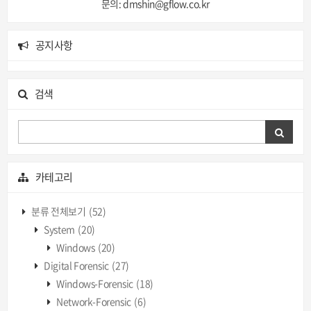
문의: dmshin@gflow.co.kr
공지사항
검색
카테고리
분류 전체보기
(52)
System
(20)
Windows
(20)
Digital Forensic
(27)
Windows-Forensic
(18)
Network-Forensic
(6)