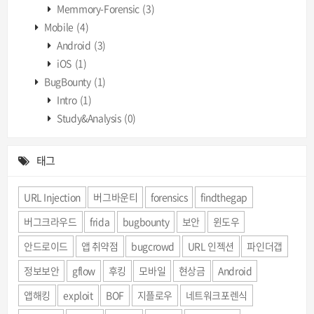
Memmory-Forensic
(3)
Mobile
(4)
Android
(3)
iOS
(1)
BugBounty
(1)
Intro
(1)
Study&Analysis
(0)
태그
URL Injection
버그바운티
forensics
findthegap
버그크라우드
frida
bugbounty
보안
윈도우
안드로이드
앱 취약점
bugcrowd
URL 인젝션
파인더갭
정보보안
gflow
후킹
모바일
현상금
Android
앱해킹
exploit
BOF
지플로우
네트워크포렌식